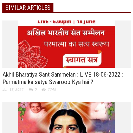
ALL PHOTOS FOR (DOWNLOAD HR)
SIMILAR ARTICLES
GALLERY
GYAN SAROVAR (LAKE OF KNOWLEDGE)
MANMOHANIVAN
PEACE PARK
PANDAV BHAWAN
SHANTIVAN
Akhil Bharatiya Sant Sammelan : LIVE 18-06-2022 :
Parmatma ka satya Swaroop Kya hai ?
CONTACT-US
Jun 18, 2022
0
3345