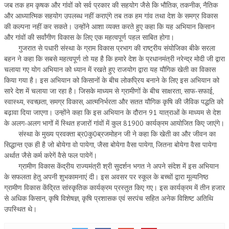
जब तक हम कृषक और गांवों को सर्व प्रकार की सहयोग जैसे कि भौतिक, तकनीक, नैतिक
RELIGIOUS WING
और आध्यात्मिक सहयोग उपलब्ध नहीं कराएंगे तब तक हम गांव तथा देश के समग्र विकास
की कल्पना नहीं कर सकते। उन्होंने आशा व्यक्त करते हुए कहा कि यह अभियान किसान
RURAL DEVELOPMENT WING
और गांवों की सर्वांगीण विकास के लिए एक महत्वपूर्ण पहल साबित होगा।
गुजरात से पधारी संस्था के ग्राम विकास प्रभाग की राष्ट्रीय संयोजिका बीके सरला
MAGAZINES
बहन ने कहा कि सबसे महत्वपूर्ण तो यह है कि हमारे देश के प्रधानमंत्री नरेन्द्र मोदी जी द्वारा
चलाया गए योग अभियान को ध्यान में रखते हुए राजयोग द्वारा यह यौगिक खेती का विकास
GYANAMRIT
किया गया है। इस अभियान को किसानों के बीच लोकप्रिय बनाने के लिए इस अभियान को
सारे देश में चलाया जा रहा है। जिसके माध्यम से ग्रामीणों के बीच साक्षरता, साफ-सफाई,
OMSHANTIMEDIA
स्वास्थ्य, स्वच्छता, समग्र विकास, आत्मनिर्भरता और सतत यौगिक कृषि की जैविक पद्धति को
बढ़ावा दिया जाएगा। उन्होंने कहा कि इस अभियान के दौरान 91 यात्राओं के माध्यम से देश
WORLDRENEWAL
के अलग-अलग भागों में स्थित हजारों गांवों में कुल 81900 कार्यक्रम आयोजित किए जाएंगे।
संस्था के मुख्य प्रवक्ता ब्र0कु0ब्रजमोहन जी ने कहा कि खेती का और जीवन का
PURITY
सिद्धान्त एक ही है जो बोयेगा वो पायेगा, जैसा बोयेगा वैसा पायेगा, जितना बोयेगा वैसा पायेगा
SHIVAMANTRAN
अर्थात जैसे कर्म करेगें वैसे फल पायेगें।
ग्रामीण विकास केंद्रीय राज्यमंत्री श्री सुदर्शन भगत ने अपने संदेश में इस अभियान
ARTICLES
के सफलता हेतु अपनी शुभकामनाएं दी। इस अवसर पर स्कूल के बच्चों द्वारा मूल्यनिष्ठ
ग्रामीण विकास केंद्रित सांस्कृतिक कार्यक्रम प्रस्तुत किए गए। इस कार्यक्रम में तीन हजार
SIX STAGES OF THE MIND
से अधिक किसान, कृषि विशेषज्ञ, कृषि प्रशासक एवं सरपंच सहित अनेक विशिष्ट अतिथि
उपस्थित थे।
SPIRITUAL OR TRANSCENDENTAL MEDITATION
DIVINE VIRTUES