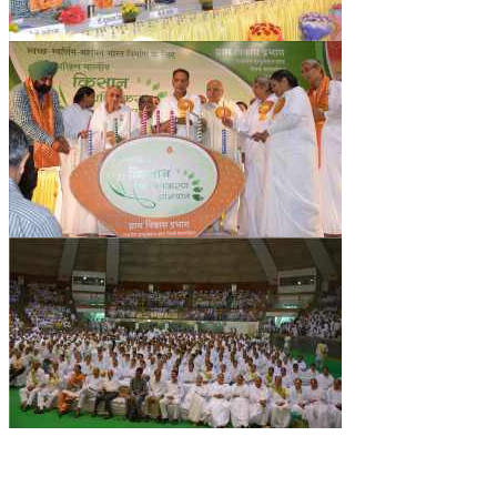
NEWS/EVENTS
NATIONAL NEWS
INTERNATIONAL NEWS
VIDEO NEWS
RERF SERVICE WINGS
SOCIAL
MORE
SCIENTISTS & ENGINEERS WING
SECURITY SERVICES WING
SHIPPING, AVIATION & TOURISM SERVICES WING
SOCIAL SERVICE WING
SPARC WING
SPORTS WING