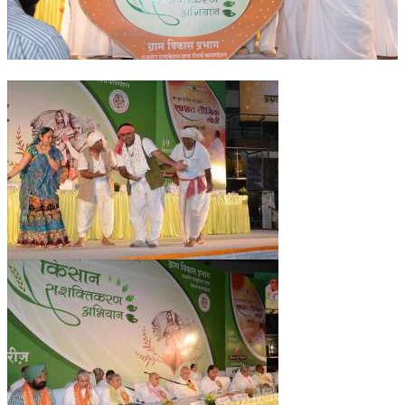
OM SHANTI RETREAT CENTRE
PEACE PARK
SHANTIVAN (FOREST OF PEACE)
SHANTI SAROVAR – RAIPUR
SHANTI SAROVAR – HYDERABAD
ASSOCIATION WITH UN
AFFILIATIONS
ACCOLADES
HISTORY
PRAJAPITA BRAHMA – THE FOUNDER
OTHER COURSES
BRAHMAKUMARIS OPINION BOOK