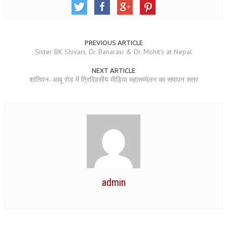
GETTING STARTED
IDEAS ON BEAUTY
PREVIOUS ARTICLE
Sister BK Shivani, Dr. Banarasi & Dr. Mohit's at Nepal
MENTAL TENSION
NEXT ARTICLE
RAJYOGA COURSE
शांतिवन- आबू रोड में त्रिदिवसीय मीडिया महासम्मेलन का समापन सत्र
BENEFITS OF MEDITATION
THE TREE OF LIFE
THE WORLD DRAMA
UNDERSTANDING GOD
UNDERSTANDING THE SELF
admin
DOWNLOAD
PANORAMIC PHOTOS BRAHMAKUMARIS