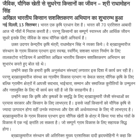
जैविक, यौगिक खेती से सुधरेगा किसानों का जीवन – श्री राधामोहन
सिंह
TRANSPORT & TRAVEL WING
अखिल भारतीय किसान सशक्तिकरण अभियान का शुभारम्भ हुआ
WOMEN’S WING
नई दिल्ली, 13 सितम्बर।
भारत एक कृषि प्रधान देश है। भारत की 70 प्रतिशत आबादी
आज भी गाँवों में निवास करती है। परन्तु किसानों का सम्पूर्ण स्वास्थ्य और आर्थिक जीवन
YOUTH WING
सुधरे इसके लिए जैविक के साथ यौगिक खेती अनिवार्य है।
उक्त उदगार केन्द्रीय कृषि मंत्री, राधामोहन सिंह ने व्यक्त किये। वे ब्रह्माकुमारीज
ART & CULTURE WING
संस्थान के ग्राम विकास प्रभाग द्वारा स्वच्छ, स्वर्णिम, सशक्त भारत निर्माण के लिए
ADMINISTRATORS’ WING
तालकटोरा स्टेडियम में आयोजित अखिल भारतीय किसान सशक्तिकरण अभियान का
शुभारंभ करते हुए बोल रहे थे।
BUSINESS & INDUSTRY WING
उन्होंने कहा कि हमारी कृषि अनुसंधान संस्थाएं लगातार इस दिशा में कार्य कर रही है।
परन्तु ब्रह्माकुमारीज संस्था का गा्रमीण विकास प्रभाग ना केवल सतत् यौगिक कृषि के लिए
EDUCATION WING
बल्कि ग्रामीण क्षेत्रों में आपसी सदभाव, भाईचारा, सम्मान और समाजिक कुरीतियों के उन्मूलन
और नशामुक्ति के लिए भी कार्य कर रही है जो कि सराहनीय है।
JURISTS WING
उन्होंने कहा कि कृषि और कृषकों के समृद्धि के लिए ब्रह्माकुमारी जैसी संस्थाओं का
ITWING
प्रयास सरकार और किसान के लिए लाभप्रद है। इससे जहॉं किसानों को यौगिक कृषि से
ज्यादा उत्पादन होगा वहीं उनके स्वास्थ्य और देश की अर्थव्यवस्था के लिए भी लाभप्रद है।
MEDIA WING
ब्रह्माकुमारीज के ग्राम विकास प्रभाग द्वारा यौगिक खेती के क्षेत्र में किया गया शोध गांवों के
विकास में एक नई क्रांति ला सकता है। जो सम्पूर्ण ग्राम विकास के लिए सहायक सिद्ध
MEDICAL WING
होगा।
ब्रह्माकुमारीज संस्थान की अतिरिक्त मुख्य प्रशासिका दादी हृदयमोहिनी ने कहा कि
POLITICIANS WING