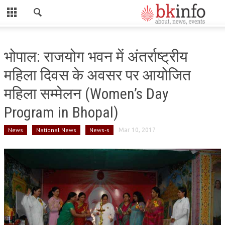
CLOSE
HOME
भोपाल: राजयोग भवन में अंतर्राष्ट्रीय
ABOUT US
महिला दिवस के अवसर पर आयोजित
ADMINISTRATORS
महिला सम्मेलन (Women’s Day
DADI HIRDAYA MOHINI
Program in Bhopal)
DADI RATAN MOHINI
News
National News
News-s
Mar 10, 2017
DADI JANKI
BK ACADEMY
GLOBAL HOSPITAL AND RESEARCH CENTRE
GYAN SAROVAR (LAKE OF KNOWLEDGE)
MADHUBAN (FOREST OF HONEY)