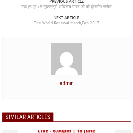
PREVIOUS ARTICLE
मऊ (उ प्र ) में मुख्यमंत्री अखिलेश यादव जी को ईश्वरीय सन्देश
RELIGIOUS WING
NEXT ARTICLE
RURAL DEVELOPMENT WING
The World Renewal March,Feb 2017
MAGAZINES
GYANAMRIT
OMSHANTIMEDIA
WORLDRENEWAL
PURITY
admin
SHIVAMANTRAN
ARTICLES
SIX STAGES OF THE MIND
SIMILAR ARTICLES
SPIRITUAL OR TRANSCENDENTAL MEDITATION
DIVINE VIRTUES