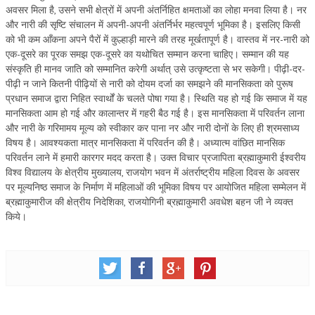
अवसर मिला है, उसने सभी क्षेत्रों में अपनी अंतर्निहित क्षमताओं का लोहा मनवा लिया है। नर
TRANSPORT & TRAVEL WING
और नारी की सृष्टि संचालन में अपनी-अपनी अंतर्निर्भर महत्वपूर्ण भूमिका है। इसलिए किसी
को भी कम आँकना अपने पैरों में कुल्हाड़ी मारने की तरह मूर्खतापूर्ण है। वास्तव में नर-नारी को
WOMEN’S WING
एक-दूसरे का पूरक समझ एक-दूसरे का यथोचित सम्मान करना चाहिए। सम्मान की यह
संस्कृति ही मानव जाति को सम्मानित करेगी अर्थात् उसे उत्कृष्टता से भर सकेगी। पीढ़ी-दर-
YOUTH WING
पीढ़ी न जाने कितनी पीढ़ियों से नारी को दोयम दर्जा का समझने की मानसिकता को पुरूष
प्रधान समाज द्वारा निहित स्वार्थों के चलते पोषा गया है। स्थिति यह हो गई कि समाज में यह
ART & CULTURE WING
मानसिकता आम हो गई और कालान्तर में गहरी बैठ गई है। इस मानसिकता में परिवर्तन लाना
और नारी के गरिमामय मूल्य को स्वीकार कर पाना नर और नारी दोनों के लिए ही श्रमसाध्य
ADMINISTRATORS’ WING
विषय है। आवश्यकता मात्र मानसिकता में परिवर्तन की है। अध्यात्म वांछित मानसिक
BUSINESS & INDUSTRY WING
परिवर्तन लाने में हमारी कारगर मदद करता है। उक्त विचार प्रजापिता ब्रह्माकुमारी ईश्वरीय
विश्व विद्यालय के क्षेत्रीय मुख्यालय, राजयोग भवन में अंतर्राष्ट्रीय महिला दिवस के अवसर
EDUCATION WING
पर मूल्यनिष्ठ समाज के निर्माण में महिलाओं की भूमिका विषय पर आयोजित महिला सम्मेलन में
ब्रह्माकुमारीज की क्षेत्रीय निदेशिका, राजयोगिनी ब्रह्माकुमारी अवधेश बहन जी ने व्यक्त
JURISTS WING
किये।
ITWING
MEDIA WING
MEDICAL WING
POLITICIANS WING