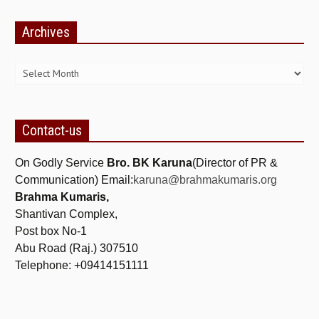
Archives
Archives
Contact-us
On Godly Service
Bro. BK Karuna
(Director of PR &
Communication) Email:
karuna@brahmakumaris.org
Brahma Kumaris,
Shantivan Complex,
Post box No-1
Abu Road (Raj.) 307510
Telephone: +09414151111