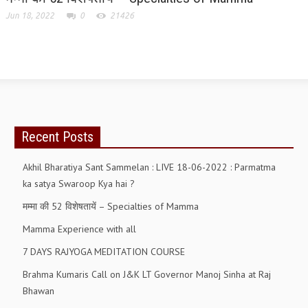
ALL PHOTOS FOR (DOWNLOAD HR)
Jun 18, 2022
0
21426
GALLERY
GYAN SAROVAR (LAKE OF KNOWLEDGE)
MANMOHANIVAN
PEACE PARK
Recent Posts
PANDAV BHAWAN
Akhil Bharatiya Sant Sammelan : LIVE 18-06-2022 : Parmatma
SHANTIVAN
ka satya Swaroop Kya hai ?
CONTACT-US
मम्मा की 52 विशेषतायें – Specialties of Mamma
Mamma Experience with all
7 DAYS RAJYOGA MEDITATION COURSE
Brahma Kumaris Call on J&K LT Governor Manoj Sinha at Raj
Bhawan