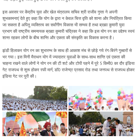
TRANSPORT & TRAVEL WING
इस अवसर पर केंद्रीय युवा और खेल मंत्रालय सचिव श्री राजीव गुप्ता ने अपनी
शुभकामनाएं देते हुए कहा कि योग के द्वारा न केवल चित्त वृति को शान्त और नियंत्रित किया
WOMEN’S WING
जा सकता है अपितु व्यक्तित्व का सर्वांगीण विकास भी सम्भव है तथा ब्रह्मा कुमारी युवा
प्रभाग की राष्ट्रीय समन्वयक ब्रह्मा कुमारी चंद्रिका ने कहा कि इस योग रन का उद्देश्य स्वयं
YOUTH WING
शान्त रहकर लोगों के बीच शान्ति और एकता की संस्कृति का विकास करना है।
ART & CULTURE WING
झंडी हिलाकर योग रन का शुभारम्भ के साथ ही आकाश मंच से छोड़े गये रंग-बिरंगे गुब्बारों से
ADMINISTRATORS’ WING
भर गया। इस मिनी मैराथन योग में ज्यादातर युवाओं के साथ-साथ शान्ति एवं एकता की
चाहना रखने वाले लोगों ने योग रन की टी शर्ट और टोपी पहने में पूरे 5 किमी0 का दौर इंडिया
BUSINESS & INDUSTRY WING
गेट राजपथ से शुरू होकर रफी मार्ग, डॉ0 राजेन्द्र प्रसाद रोड तथा जनपथ से राजपथ होकर
इंडिया गेट पर पूरी की।
EDUCATION WING
JURISTS WING
ITWING
MEDIA WING
MEDICAL WING
POLITICIANS WING