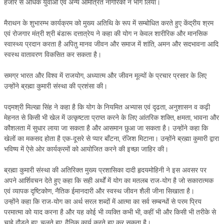
हजार से अधिक युवाओं एवं अन्य आमंत्रित नागरिकों ने भाग लिया।
NEWS/EVENTS
मैराथन के शुभारम्भ कार्यक्रम को मुख्य अतिथि के रूप में सम्बोधित करते हुए केंद्रीय श्रम
NATIONAL NEWS
एवं रोजगार मंत्री श्री बंडारू दत्तात्रेय ने कहा की योग न केवल शारीरिक और मानसिक
स्वास्थ्य प्रदान करता है अपितु मानव जीवन और समाज में शांति, अमन और सदभावना आदि
INTERNATIONAL NEWS
स्वस्थ वातावरण विकसित कर सकता है।
VIDEO NEWS
समग्र भारत और विश्व में राजयोग, अध्यात्म और जीवन मूल्यों के प्रचार प्रसार के लिए
उन्होंने ब्रह्मा कुमारी संस्था की प्रशंसा की।
RERF SERVICE WINGS
पद्मश्री मिल्खा सिंह ने कहा है कि योग के नियमित अभ्यास एवं दृढता, अनुशासन व कढ़ी
SOCIAL
MORE
मेहनत से किसी भी खेल में उत्कृष्टता प्राप्त करने के लिए आंतरिक शक्ति, क्षमता, भावना और
कौशलता में सुधार लाया जा सकता है और आसमान छुआ जा सकता है। उन्होंने कहा कि
SCIENTISTS & ENGINEERS WING
खेलों का मकसद होता है एक-दूसरे से प्यार बाँटना, रंजिश मिटाना। उन्होंने ब्रह्मा कुमारी द्वारा
SECURITY SERVICES WING
भविष्य में ऐसे ओर कार्यक्रमों को आयोजित करने की इच्छा जाहिर की।
SHIPPING, AVIATION & TOURISM SERVICES WING
ब्रह्मा कुमारी संस्था की अतिरिक्त मुख्य प्रशासिका दादी हृदयमोहिनी ने इस अवसर पर
अपने आर्शिवचन देते हुए कहा कि सही अर्थों में योग का मतलब राज-योग है जो सकारात्मक
SOCIAL SERVICE WING
एवं व्यापक दृष्टिकोण, नैतिक ईमानदारी और स्वस्थ जीवन शैली जीना सिखाता है।
उन्होंने कहा कि राज-योग का अर्थ सरल शब्दों में आत्मा का सर्व सम्बन्धों से परम प्रिय
SPARC WING
परमात्मा को याद करना है और यह कोई भी व्यक्ति कभी भी, कहीं भी और किसी भी तरीके से
SPORTS WING
चाहे दौड़ते हुए, चलते हुए, दैनिक कार्य करते हुए कर सकता है।