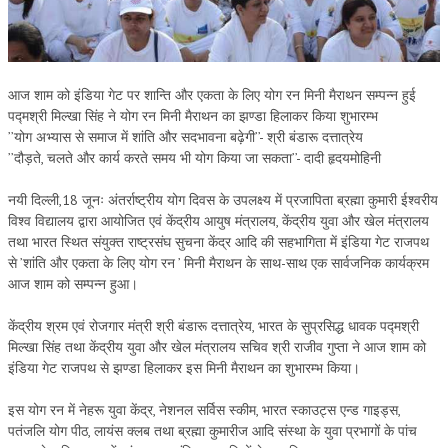
OM SHANTI RETREAT CENTRE
PEACE PARK
SHANTIVAN (FOREST OF PEACE)
आज शाम को इंडिया गेट पर शान्ति और एकता के लिए योग रन मिनी मैराथन सम्पन्न हुई
पद्मश्री मिल्खा सिंह ने योग रन मिनी मैराथन का झण्डा हिलाकर किया शुभारम्भ
SHANTI SAROVAR – RAIPUR
’’योग अभ्यास से समाज में शांति और सदभावना बढ़ेगी’’- श्री बंडारू दत्तात्रेय
’’दौड़ते, चलते और कार्य करते समय भी योग किया जा सकता’’- दादी हृदयमोहिनी
SHANTI SAROVAR – HYDERABAD
नयी दिल्ली,18 जूनः अंतर्राष्ट्रीय योग दिवस के उपलक्ष्य में प्रजापिता ब्रह्मा कुमारी ईश्वरीय
ASSOCIATION WITH UN
विश्व विद्यालय द्वारा आयोजित एवं केंद्रीय आयुष मंत्रालय, केंद्रीय युवा और खेल मंत्रालय
AFFILIATIONS
तथा भारत स्थित संयुक्त राष्ट्रसंघ सुचना केंद्र आदि की सहभागिता में इंडिया गेट राजपथ
से ’शांति और एकता के लिए योग रन ’ मिनी मैराथन के साथ-साथ एक सार्वजनिक कार्यक्रम
ACCOLADES
आज शाम को सम्पन्न हुआ।
HISTORY
केंद्रीय श्रम एवं रोजगार मंत्री श्री बंडारू दत्तात्रेय, भारत के सुप्रसिद्ध धावक पद्मश्री
मिल्खा सिंह तथा केंद्रीय युवा और खेल मंत्रालय सचिव श्री राजीव गुप्ता ने आज शाम को
PRAJAPITA BRAHMA – THE FOUNDER
इंडिया गेट राजपथ से झण्डा हिलाकर इस मिनी मैराथन का शुभारम्भ किया।
OTHER COURSES
इस योग रन में नेहरू युवा केंद्र, नेशनल सर्विस स्कीम, भारत स्काउट्स एन्ड गाइड्स,
BRAHMAKUMARIS OPINION BOOK
पतंजलि योग पीठ, लायंस क्लब तथा ब्रह्मा कुमारीज आदि संस्था के युवा प्रभागों के पांच