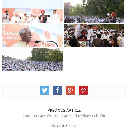
RELIGIOUS WING
RURAL DEVELOPMENT WING
MAGAZINES
GYANAMRIT
OMSHANTIMEDIA
WORLDRENEWAL
PURITY
SHIVAMANTRAN
ARTICLES
SIX STAGES OF THE MIND
PREVIOUS ARTICLE
Dadi Gulzar's Welcome at Pandav Bhawan Delhi
SPIRITUAL OR TRANSCENDENTAL MEDITATION
NEXT ARTICLE
DIVINE VIRTUES