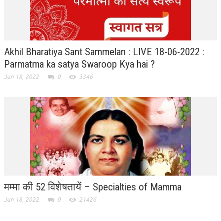
ALL PHOTOS FOR (DOWNLOAD HR)
GALLERY
GYAN SAROVAR (LAKE OF KNOWLEDGE)
Akhil Bharatiya Sant Sammelan : LIVE 18-06-2022 :
Parmatma ka satya Swaroop Kya hai ?
MANMOHANIVAN
Jun 18, 2022
0
3346
PEACE PARK
PANDAV BHAWAN
SHANTIVAN
CONTACT-US
मम्मा की 52 विशेषतायें – Specialties of Mamma
Jun 18, 2022
0
21426