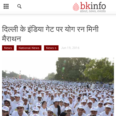
CLOSE
HOME
दिल्ली के इंडिया गेट पर योग रन मिनी
ABOUT US
मैराथन
ADMINISTRATORS
News
National News
News-s
Jun 19, 2016
DADI HIRDAYA MOHINI
DADI RATAN MOHINI
DADI JANKI
BK ACADEMY
GLOBAL HOSPITAL AND RESEARCH CENTRE
GYAN SAROVAR (LAKE OF KNOWLEDGE)
MADHUBAN (FOREST OF HONEY)