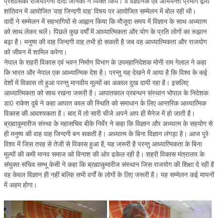
प्रशासिका राजयोगिनी दादी जानकी ने व्यक्त किये। वे वैज्ञानिक एवं अभियन्ता प्रभाग द्वारा
NEWS/EVENTS
शांतिवन में आयोजित ‘वाह जिन्दगी वाह’ विषय पर आयोजित सम्मेलन में बोल रही थी।
दादी ने सम्मेलन में सहभागियों से आह्वान किया कि मौजूदा समय में विज्ञान के साथ अध्यात्म
NATIONAL NEWS
को साथ लेकर चलें। पिछले कुछ वर्षों में आध्यात्मिकता और योग के प्रति लोगों का रूझान
बढ़ा है। मनुष्य की वाह जिन्दगी वाह तभी हो सकती है जब वह आध्यात्मिकता और राजयोग
INTERNATIONAL NEWS
को जीवन में शामिल करेगा।
नेपाल के शहरी विकास एवं भवन निर्माण विभाग के उपमहानिदेशक मोनी राम गेलाल ने कहा
VIDEO NEWS
कि भारत और नेपाल एक आध्यात्मिक देश है। परन्तु यह देखने में आया है कि विश्व के कई
देशों में विकास तो हुआ परन्तु मानवीय मूल्यों का अकाल दुख दायी रहा है। इसलिए
RERF SERVICE WINGS
आध्यात्मिकता को साथ रखना जरूरी है। आपातकाल प्रबन्धन संस्थान भोपाल के निदेशक
डा0 राकेश दुबे ने कहा आपात काल की स्थिति को समाधान के लिए आन्तरिक आध्यात्मिक
SOCIAL
MORE
विकास की आवश्यकता है। बाद में तो सारी चीजे अपने आप ही मैनेज में हो जाती है।
ब्रह्माकुमारीज संस्था के महासचिव बीके निर्वेर ने कहा कि विज्ञान और अध्यात्म के सहयोग से
SCIENTISTS & ENGINEERS WING
ही मनुष्य की वाह वाह जिन्दगी बन सकती है। अध्यात्म के बिना विज्ञान लंगड़ा है। आज पूरे
विश्व में जिस तरह से तेजी से विकास हुआ है, यह जरूरी है परन्तु आध्यात्मिकता के बिना
SECURITY SERVICES WING
मूल्यों की कमी मानव समाज को विनाश की ओर ढकेल रही है। शहरी विकास मंत्रालय के
SHIPPING, AVIATION & TOURISM SERVICES WING
संयुक्त सचिव सम्भू केसी ने कहा कि ब्रह्माकुमारीज संस्थान जिस राजयोग की शिक्षा दे रही है
वह केवल विज्ञान ही नहीं बल्कि सभी वर्गों के लोगों के लिए जरूरी है। यह सम्मेलन कई मायनों
SOCIAL SERVICE WING
में अहम होगा।
SPARC WING
SPORTS WING