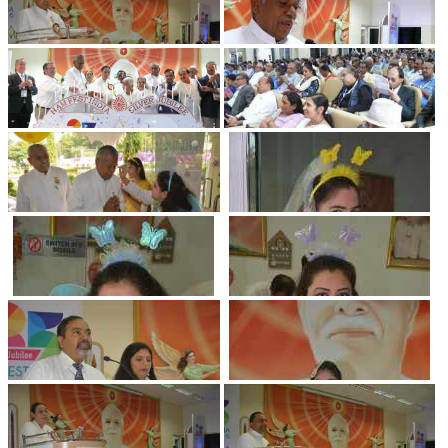
TRANSPORT & TRAVEL WING
WOMEN’S WING
YOUTH WING
ART & CULTURE WING
ADMINISTRATORS’ WING
BUSINESS & INDUSTRY WING
EDUCATION WING
JURISTS WING
ITWING
MEDIA WING
MEDICAL WING
POLITICIANS WING