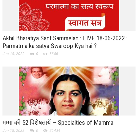
ALL PHOTOS FOR (DOWNLOAD HR)
GALLERY
GYAN SAROVAR (LAKE OF KNOWLEDGE)
Akhil Bharatiya Sant Sammelan : LIVE 18-06-2022 :
MANMOHANIVAN
Parmatma ka satya Swaroop Kya hai ?
PEACE PARK
Jun 18, 2022
0
3346
PANDAV BHAWAN
SHANTIVAN
CONTACT-US
मम्मा की 52 विशेषतायें – Specialties of Mamma
Jun 18, 2022
0
21434