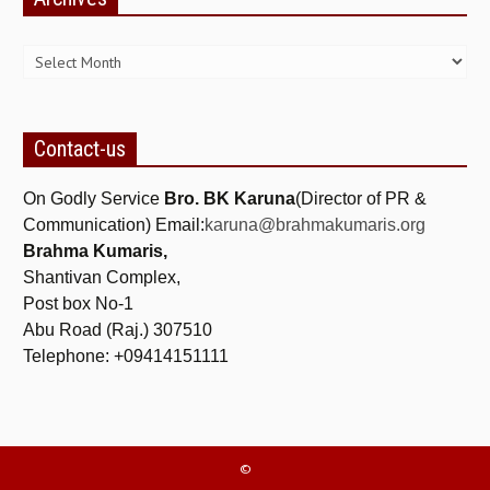
Archives
Contact-us
On Godly Service
Bro. BK Karuna
(Director of PR &
Communication) Email:
karuna@brahmakumaris.org
Brahma Kumaris,
Shantivan Complex,
Post box No-1
Abu Road (Raj.) 307510
Telephone: +09414151111
©