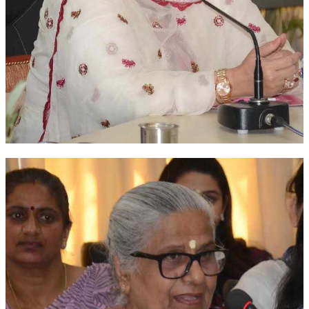
TRANSPORT & TRAVEL WING
WOMEN’S WING
YOUTH WING
ART & CULTURE WING
ADMINISTRATORS’ WING
BUSINESS & INDUSTRY WING
EDUCATION WING
JURISTS WING
ITWING
MEDIA WING
MEDICAL WING
POLITICIANS WING