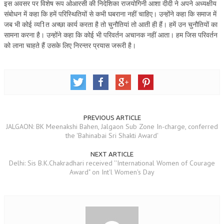
इस अवसर पर विशेष रूप ओआरसी की निदेशिका राजयोगिनी आशा दीदी ने अपने अध्यक्षीय
ALL PHOTOS FOR (DOWNLOAD HR)
संबोधन में कहा कि हमें परिस्थितियों से कभी घबराना नहीं चाहिए। उन्होंने कहा कि समाज में
जब भी कोई व्य1ित अच्छा कार्य करता है तो चुनौतियां तो आती ही हैं। हमें उन चुनौतियों का
GALLERY
सामना करना है। उन्होंने कहा कि कोई भी परिवर्तन अचानक नहीं आता। हम जिस परिवर्तन
को लाना चाहते हैं उसके लिए निरन्तर प्रयास जरूरी है।
GYAN SAROVAR (LAKE OF KNOWLEDGE)
MANMOHANIVAN
PEACE PARK
PANDAV BHAWAN
PREVIOUS ARTICLE
SHANTIVAN
​JALGAON: ​​BK Meenakshi Bahen, Jalgaon Sub Zone In-charge, conferred
the 'Bahinabai Sri Shakti Award'
CONTACT-US
NEXT ARTICLE
Delhi: Sis B.K.Chakradhari received ''International Women of Courage
Award" on Int'l Women's Day