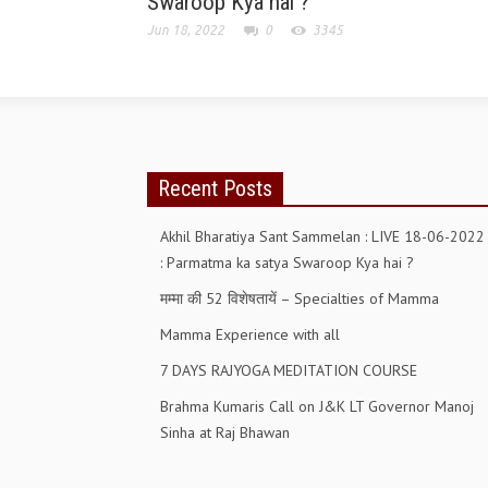
Swaroop Kya hai ?
Jun 18, 2022
0
3345
Recent Posts
Akhil Bharatiya Sant Sammelan : LIVE 18-06-2022
: Parmatma ka satya Swaroop Kya hai ?
मम्मा की 52 विशेषतायें – Specialties of Mamma
Mamma Experience with all
7 DAYS RAJYOGA MEDITATION COURSE
Brahma Kumaris Call on J&K LT Governor Manoj
Sinha at Raj Bhawan