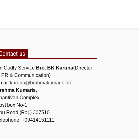
Contact-us
n Godly Service
Bro. BK Karuna
(Director
f PR & Communication)
mail:
karuna@brahmakumaris.org
rahma Kumaris,
hantivan Complex,
ost box No-1
bu Road (Raj.) 307510
elephone: +09414151111