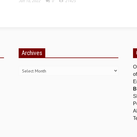
Jun 18, 2022
0
21425
Archives
Archives
O
o
E
B
S
P
A
T