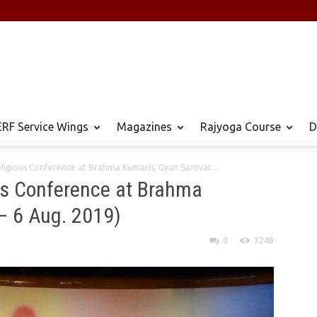
RF Service Wings
Magazines
Rajyoga Course
D
Religious Conference at Brahma Kumaris, Gyan Sarovar...
ous Conference at Brahma
– 6 Aug. 2019)
0
3248