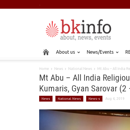
.
About us
News/Events
RE
Home
News
National News
Mt Abu – All India 
Mt Abu – All India Religi
Kumaris, Gyan Sarovar (2 
News
National News
News-s
Aug 4, 2019